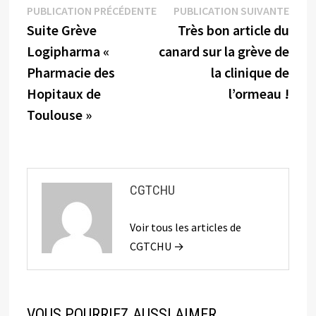
Navigation
Publication
Publi
PUBLICATION PRÉCÉDENTE
PUBLICATION SUIVANTE
précédente :
suiva
Suite Grève
Très bon article du
de
Logipharma «
canard sur la grève de
l’article
Pharmacie des
la clinique de
Hopitaux de
l’ormeau !
Toulouse »
CGTCHU
Voir tous les articles de
CGTCHU →
VOUS POURRIEZ AUSSI AIMER