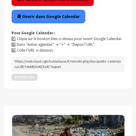
📆 Ouvrir dans Google Calendar
Pour Google Calendar :
1️⃣ Clique sur le bouton bleu ci-dessus pour ouvrir Google Calendar.
2️⃣ Dans “Autres agendas” → “+” → “Depuis l’URL”.
3️⃣ Colle l’URL ci-dessous :
https://nextcloud.cgtchutoulouse.fr/remote.php/dav/public-calenda
rs/LRD7eb6B3nW25z4C?export
COPIER L’URL