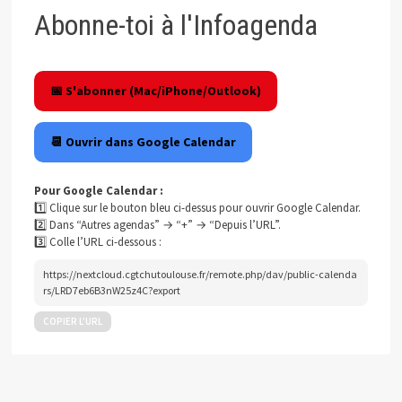
Abonne-toi à l'Infoagenda
📅 S'abonner (Mac/iPhone/Outlook)
📆 Ouvrir dans Google Calendar
Pour Google Calendar :
1️⃣ Clique sur le bouton bleu ci-dessus pour ouvrir Google Calendar.
2️⃣ Dans “Autres agendas” → “+” → “Depuis l’URL”.
3️⃣ Colle l’URL ci-dessous :
https://nextcloud.cgtchutoulouse.fr/remote.php/dav/public-calenda
rs/LRD7eb6B3nW25z4C?export
COPIER L’URL