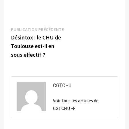
Navigation
Publication
PUBLICATION PRÉCÉDENTE
précédente :
Désintox : le CHU de
de
Toulouse est-il en
l’article
sous effectif ?
CGTCHU
Voir tous les articles de
CGTCHU →