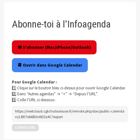
Abonne-toi à l'Infoagenda
📅 S'abonner (Mac/iPhone/Outlook)
📆 Ouvrir dans Google Calendar
Pour Google Calendar :
1️⃣ Clique sur le bouton bleu ci-dessus pour ouvrir Google Calendar.
2️⃣ Dans “Autres agendas” → “+” → “Depuis l’URL”.
3️⃣ Colle l’URL ci-dessous :
https://nextcloud.cgtchutoulouse.fr/remote.php/dav/public-calenda
rs/LRD7eb6B3nW25z4C?export
COPIER L’URL