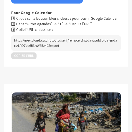
Pour Google Calendar :
1️⃣ Clique sur le bouton bleu ci-dessus pour ouvrir Google Calendar.
2️⃣ Dans “Autres agendas” → “+” → “Depuis l’URL”.
3️⃣ Colle l’URL ci-dessous :
https://nextcloud.cgtchutoulouse.fr/remote.php/dav/public-calenda
rs/LRD7eb6B3nW25z4C?export
COPIER L’URL