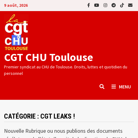
Passer
9 août, 2026
au
contenu
CGT CHU Toulouse
Premier syndicat au CHU de Toulouse. Droits, luttes et quotidien du
personnel
MENU
CATÉGORIE :
CGT LEAKS !
Nouvelle Rubrique ou nous publions des documents