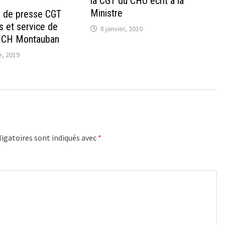
la CGT du CHU écrit à la
Ministre
 de presse CGT
 et service de
8 janvier, 2010
 CH Montauban
, 2019
igatoires sont indiqués avec
*