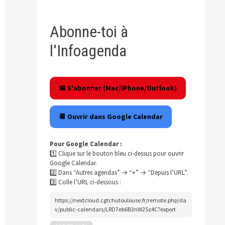
blication
Abonne-toi à
ivante :
l'Infoagenda
📅 S'abonner (Mac/iPhone/Outlook)
📆 Ouvrir dans Google Calendar
Pour Google Calendar :
1️⃣ Clique sur le bouton bleu ci-dessus pour ouvrir
Google Calendar.
2️⃣ Dans “Autres agendas” → “+” → “Depuis l’URL”.
3️⃣ Colle l’URL ci-dessous :
https://nextcloud.cgtchutoulouse.fr/remote.php/da
v/public-calendars/LRD7eb6B3nW25z4C?export