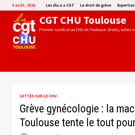
Passer
9 août, 2026
Les élu.e.s CGT
Le droit de grève
Expertis
au
CGT CHU Toulouse
contenu
Premier syndicat au CHU de Toulouse. Droits, luttes 
LUTTES SUR LE CHU
Grève gynécologie : la mac
Toulouse tente le tout pour