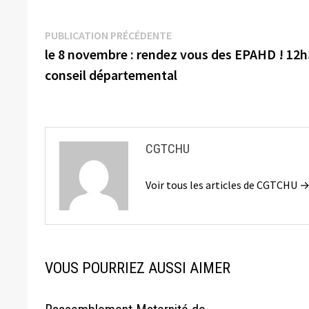
Navigation
Publication
PUBLICATION PRÉCÉDENTE
précédente :
le 8 novembre : rendez vous des EPAHD ! 12
de
conseil départemental
l’article
CGTCHU
Voir tous les articles de CGTCHU 
VOUS POURRIEZ AUSSI AIMER