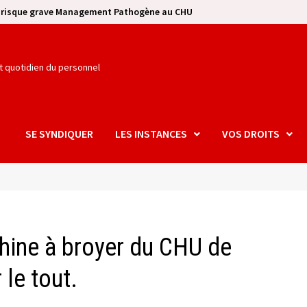
e risque grave Management Pathogène au CHU
et quotidien du personnel
SE SYNDIQUER
LES INSTANCES
VOS DROITS
hine à broyer du CHU de
 le tout.