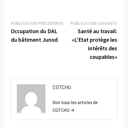
Navigation
Publication
Publi
PUBLICATION PRÉCÉDENTE
PUBLICATION SUIVANTE
précédente :
suiva
Occupation du DAL
Santé au travail:
de
du bâtiment Junod
«L’Etat protège les
l’article
intérêts des
coupables»
CGTCHU
Voir tous les articles de
CGTCHU →