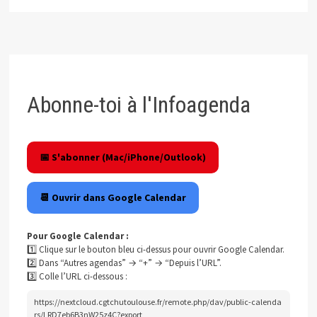
Abonne-toi à l'Infoagenda
📅 S'abonner (Mac/iPhone/Outlook)
📆 Ouvrir dans Google Calendar
Pour Google Calendar :
1️⃣ Clique sur le bouton bleu ci-dessus pour ouvrir Google Calendar.
2️⃣ Dans “Autres agendas” → “+” → “Depuis l’URL”.
3️⃣ Colle l’URL ci-dessous :
https://nextcloud.cgtchutoulouse.fr/remote.php/dav/public-calenda
rs/LRD7eb6B3nW25z4C?export