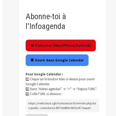
Abonne-toi à
l'Infoagenda
📅 S'abonner (Mac/iPhone/Outlook)
📆 Ouvrir dans Google Calendar
Pour Google Calendar :
1️⃣ Clique sur le bouton bleu ci-dessus pour ouvrir
Google Calendar.
2️⃣ Dans “Autres agendas” → “+” → “Depuis l’URL”.
3️⃣ Colle l’URL ci-dessous :
https://nextcloud.cgtchutoulouse.fr/remote.php/da
v/public-calendars/LRD7eb6B3nW25z4C?export