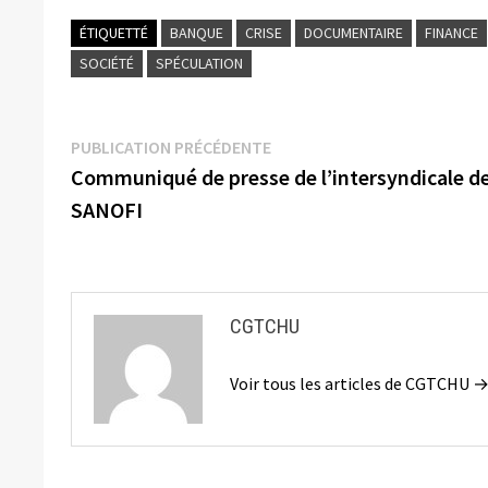
ÉTIQUETTÉ
BANQUE
CRISE
DOCUMENTAIRE
FINANCE
SOCIÉTÉ
SPÉCULATION
Navigation
Publication
PUBLICATION PRÉCÉDENTE
précédente :
Communiqué de presse de l’intersyndicale d
de
SANOFI
l’article
CGTCHU
Voir tous les articles de CGTCHU 