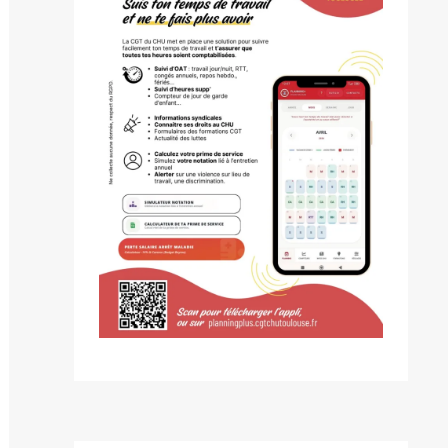
blication
ivante :