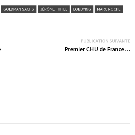
GOLDMAN SACHS
JÉRÔME FRITEL
LOBBYING
MARC ROCHE
Pu
PUBLICATION SUIVANTE
su
e
Premier CHU de France…
→