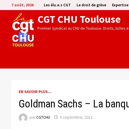
Passer
7 août, 2026
Les élu.e.s CGT
Le droit de grève
Expertis
au
CGT CHU Toulouse
contenu
Premier syndicat au CHU de Toulouse. Droits, luttes 
EN SAVOIR PLUS...
Goldman Sachs – La banque
par
CGTCHU
5 septembre, 2012