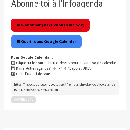
Abonne-toi à l'Infoagenda
📅 S'abonner (Mac/iPhone/Outlook)
📆 Ouvrir dans Google Calendar
Pour Google Calendar :
1️⃣ Clique sur le bouton bleu ci-dessus pour ouvrir Google Calendar.
2️⃣ Dans “Autres agendas” → “+” → “Depuis l’URL”.
3️⃣ Colle l’URL ci-dessous :
https://nextcloud.cgtchutoulouse.fr/remote.php/dav/public-calenda
rs/LRD7eb6B3nW25z4C?export
COPIER L’URL