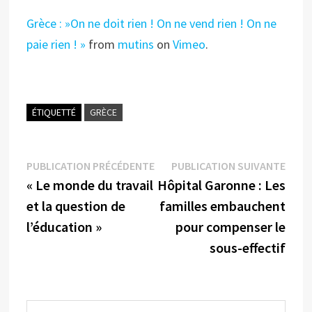
Grèce : »On ne doit rien ! On ne vend rien ! On ne
paie rien ! »
from
mutins
on
Vimeo
.
ÉTIQUETTÉ
GRÈCE
Navigation
Publication
Publi
PUBLICATION PRÉCÉDENTE
PUBLICATION SUIVANTE
précédente :
suiva
« Le monde du travail
Hôpital Garonne : Les
de
et la question de
familles embauchent
l’article
l’éducation »
pour compenser le
sous-effectif