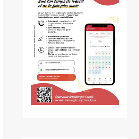
blication
ivante :