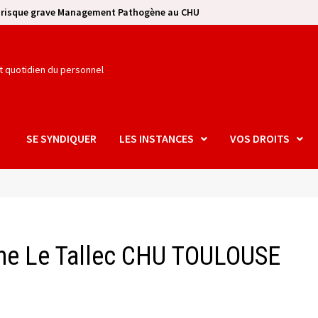
e risque grave Management Pathogène au CHU
et quotidien du personnel
SE SYNDIQUER
LES INSTANCES
VOS DROITS
rne Le Tallec CHU TOULOUSE