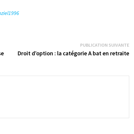
oziel1996
Pu
PUBLICATION SUIVANTE
su
se
Droit d’option : la catégorie A bat en retraite
→