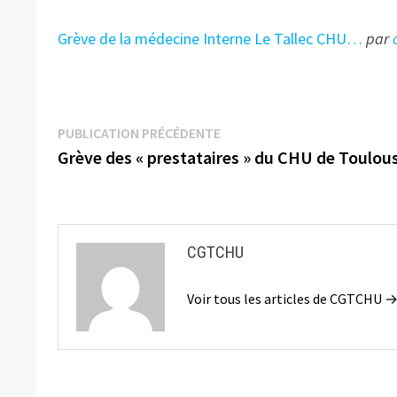
Grève de la médecine Interne Le Tallec CHU…
par
Navigation
Publication
PUBLICATION PRÉCÉDENTE
précédente :
Grève des « prestataires » du CHU de Toulou
de
l’article
CGTCHU
Voir tous les articles de CGTCHU 