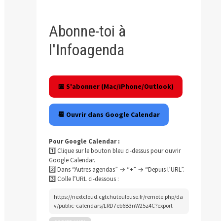
Abonne-toi à
l'Infoagenda
📅 S'abonner (Mac/iPhone/Outlook)
📆 Ouvrir dans Google Calendar
Pour Google Calendar :
1️⃣ Clique sur le bouton bleu ci-dessus pour ouvrir
Google Calendar.
2️⃣ Dans “Autres agendas” → “+” → “Depuis l’URL”.
3️⃣ Colle l’URL ci-dessous :
https://nextcloud.cgtchutoulouse.fr/remote.php/da
v/public-calendars/LRD7eb6B3nW25z4C?export