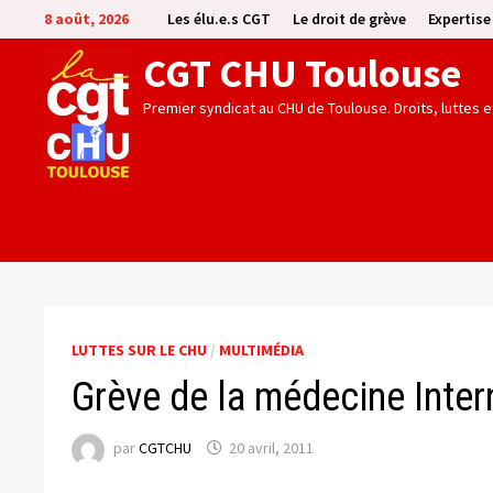
Passer
8 août, 2026
Les élu.e.s CGT
Le droit de grève
Expertis
au
CGT CHU Toulouse
contenu
Premier syndicat au CHU de Toulouse. Droits, luttes 
LUTTES SUR LE CHU
/
MULTIMÉDIA
Grève de la médecine Inte
par
CGTCHU
20 avril, 2011