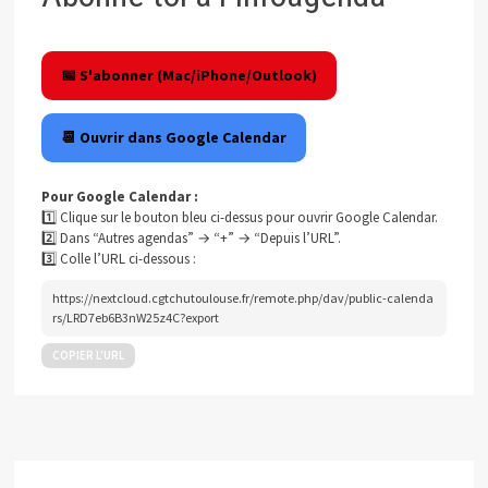
📅 S'abonner (Mac/iPhone/Outlook)
📆 Ouvrir dans Google Calendar
Pour Google Calendar :
1️⃣ Clique sur le bouton bleu ci-dessus pour ouvrir Google Calendar.
2️⃣ Dans “Autres agendas” → “+” → “Depuis l’URL”.
3️⃣ Colle l’URL ci-dessous :
https://nextcloud.cgtchutoulouse.fr/remote.php/dav/public-calenda
rs/LRD7eb6B3nW25z4C?export
COPIER L’URL