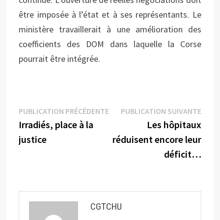
être imposée à l’état et à ses représentants. Le
ministère travaillerait à une amélioration des
coefficients des DOM dans laquelle la Corse
pourrait être intégrée.
Navigation
Publication
Publi
PUBLICATION PRÉCÉDENTE
PUBLICATION SUIVANTE
précédente :
suiva
Irradiés, place à la
Les hôpitaux
de
justice
réduisent encore leur
l’article
déficit…
CGTCHU