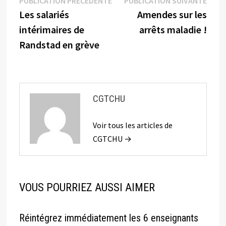
Navigation
PUBLICATION PRÉCÉDENTE
PUBLICATION SUIVANTE
précédente :
suiva
Les salariés
Amendes sur les
de
intérimaires de
arrêts maladie !
l’article
Randstad en grève
CGTCHU
Voir tous les articles de
CGTCHU →
VOUS POURRIEZ AUSSI AIMER
Réintégrez immédiatement les 6 enseignants