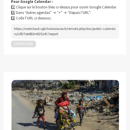
Pour Google Calendar :
1️⃣ Clique sur le bouton bleu ci-dessus pour ouvrir Google Calendar.
2️⃣ Dans “Autres agendas” → “+” → “Depuis l’URL”.
3️⃣ Colle l’URL ci-dessous :
https://nextcloud.cgtchutoulouse.fr/remote.php/dav/public-calenda
rs/LRD7eb6B3nW25z4C?export
COPIER L’URL