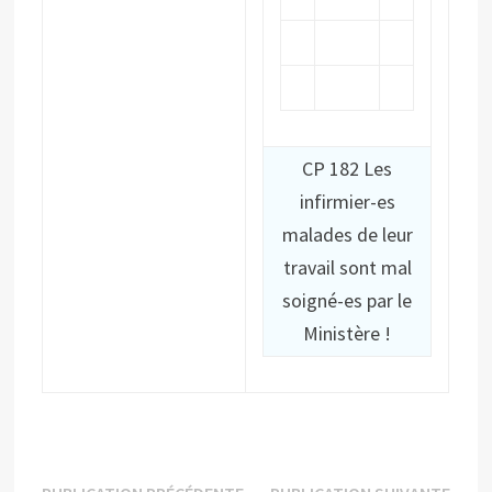
CP 182 Les
infirmier-es
malades de leur
travail sont mal
soigné-es par le
Ministère !
Publication
Publi