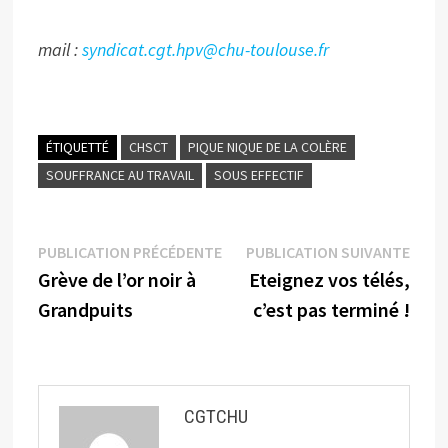
mail :
syndicat.cgt.hpv@chu-toulouse.fr
ÉTIQUETTÉ
CHSCT
PIQUE NIQUE DE LA COLÈRE
SOUFFRANCE AU TRAVAIL
SOUS EFFECTIF
Navigation
Publication
Publi
PUBLICATION PRÉCÉDENTE
PUBLICATION SUIVANTE
précédente :
suiva
Grève de l’or noir à
Eteignez vos télés,
de
Grandpuits
c’est pas terminé !
l’article
CGTCHU