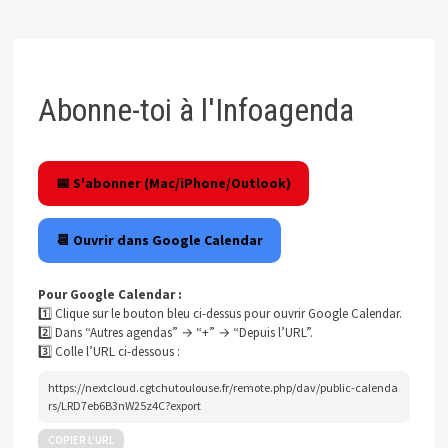
Abonne-toi à l'Infoagenda
📅 S'abonner (Mac/iPhone/Outlook)
📆 Ouvrir dans Google Calendar
Pour Google Calendar :
1️⃣ Clique sur le bouton bleu ci-dessus pour ouvrir Google Calendar.
2️⃣ Dans “Autres agendas” → “+” → “Depuis l’URL”.
3️⃣ Colle l’URL ci-dessous :
https://nextcloud.cgtchutoulouse.fr/remote.php/dav/public-calenda
rs/LRD7eb6B3nW25z4C?export
COPIER L’URL