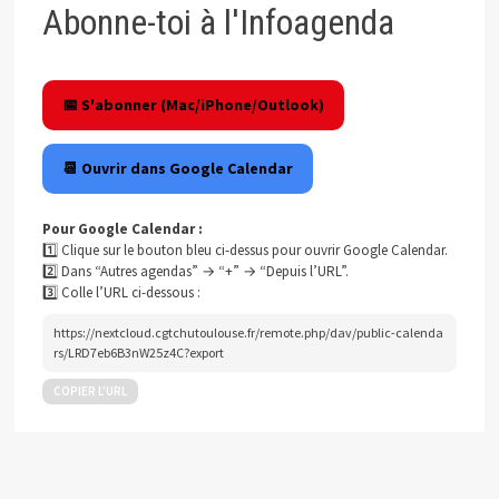
Abonne-toi à l'Infoagenda
📅 S'abonner (Mac/iPhone/Outlook)
📆 Ouvrir dans Google Calendar
Pour Google Calendar :
1️⃣ Clique sur le bouton bleu ci-dessus pour ouvrir Google Calendar.
2️⃣ Dans “Autres agendas” → “+” → “Depuis l’URL”.
3️⃣ Colle l’URL ci-dessous :
https://nextcloud.cgtchutoulouse.fr/remote.php/dav/public-calenda
rs/LRD7eb6B3nW25z4C?export
COPIER L’URL