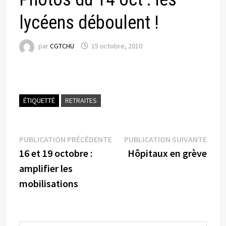
lycéens déboulent !
par
CGTCHU
15 octobre, 2010
ÉTIQUETTÉ
RETRAITES
Navigation
Publication
Publi
PUBLICATION PRÉCÉDENTE
PUBLICATION SUIVANTE
précédente :
suiva
16 et 19 octobre :
Hôpitaux en grève
de
amplifier les
l’article
mobilisations