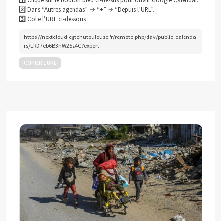
1️⃣ Clique sur le bouton bleu ci-dessus pour ouvrir Google Calendar.
2️⃣ Dans “Autres agendas” → “+” → “Depuis l’URL”.
3️⃣ Colle l’URL ci-dessous :
https://nextcloud.cgtchutoulouse.fr/remote.php/dav/public-calenda
rs/LRD7eb6B3nW25z4C?export
COPIER L’URL