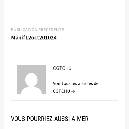
Navigation
Publication
PUBLICATION PRÉCÉDENTE
précédente :
Manif12oct201024
de
l’article
CGTCHU
Voir tous les articles de
CGTCHU →
VOUS POURRIEZ AUSSI AIMER