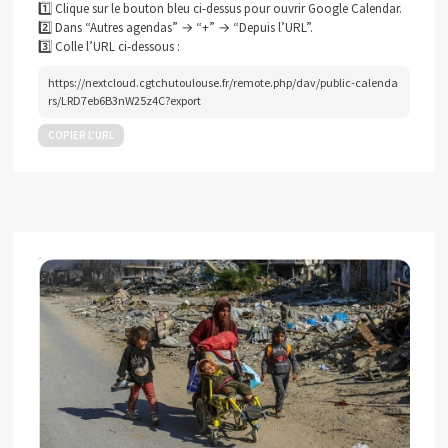
1️⃣ Clique sur le bouton bleu ci-dessus pour ouvrir Google Calendar.
2️⃣ Dans “Autres agendas” → “+” → “Depuis l’URL”.
3️⃣ Colle l’URL ci-dessous :
https://nextcloud.cgtchutoulouse.fr/remote.php/dav/public-calenda
rs/LRD7eb6B3nW25z4C?export
COPIER L’URL