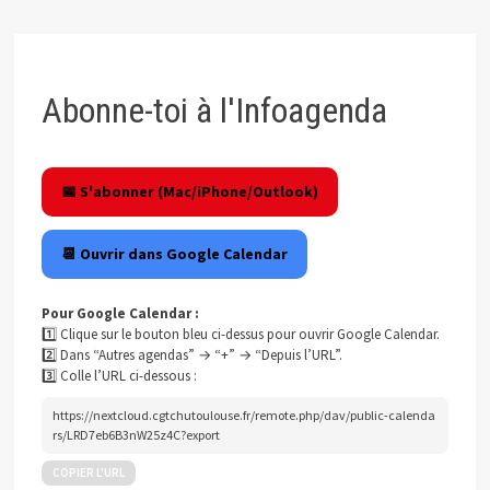
Abonne-toi à l'Infoagenda
📅 S'abonner (Mac/iPhone/Outlook)
📆 Ouvrir dans Google Calendar
Pour Google Calendar :
1️⃣ Clique sur le bouton bleu ci-dessus pour ouvrir Google Calendar.
2️⃣ Dans “Autres agendas” → “+” → “Depuis l’URL”.
3️⃣ Colle l’URL ci-dessous :
https://nextcloud.cgtchutoulouse.fr/remote.php/dav/public-calenda
rs/LRD7eb6B3nW25z4C?export
COPIER L’URL