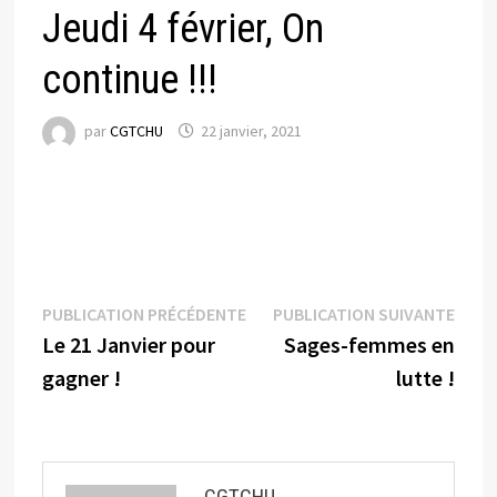
Jeudi 4 février, On
continue !!!
par
CGTCHU
22 janvier, 2021
Navigation
Publication
Publi
PUBLICATION PRÉCÉDENTE
PUBLICATION SUIVANTE
précédente :
suiva
Le 21 Janvier pour
Sages-femmes en
de
gagner !
lutte !
l’article
CGTCHU