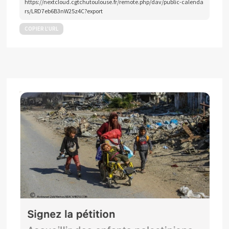
https://nextcloud.cgtchutoulouse.fr/remote.php/dav/public-calenda
rs/LRD7eb6B3nW25z4C?export
COPIER L’URL