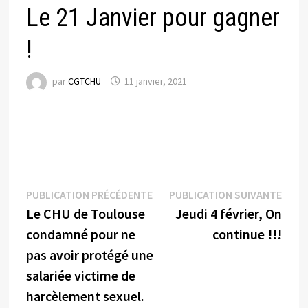
Le 21 Janvier pour gagner
!
par
CGTCHU
11 janvier, 2021
Navigation
Publication
Publi
PUBLICATION PRÉCÉDENTE
PUBLICATION SUIVANTE
précédente :
suiva
Le CHU de Toulouse
Jeudi 4 février, On
de
condamné pour ne
continue !!!
l’article
pas avoir protégé une
salariée victime de
harcèlement sexuel.