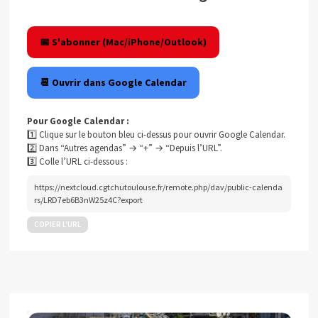
📅 S'abonner (Mac/iPhone/Outlook)
📆 Ouvrir dans Google Calendar
Pour Google Calendar :
1️⃣ Clique sur le bouton bleu ci-dessus pour ouvrir Google Calendar.
2️⃣ Dans “Autres agendas” → “+” → “Depuis l’URL”.
3️⃣ Colle l’URL ci-dessous :
https://nextcloud.cgtchutoulouse.fr/remote.php/dav/public-calenda
rs/LRD7eb6B3nW25z4C?export
COPIER L’URL