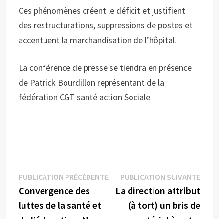
Ces phénomènes créent le déficit et justifient
des restructurations, suppressions de postes et
accentuent la marchandisation de l’hôpital.
La conférence de presse se tiendra en présence
de Patrick Bourdillon représentant de la
fédération CGT santé action Sociale
Navigation
Publication
Publi
PUBLICATION PRÉCÉDENTE
PUBLICATION SUIVANTE
précédente :
suiva
Convergence des
La direction attribut
de
luttes de la santé et
(à tort) un bris de
l’article