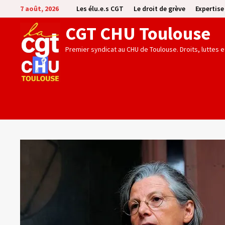
Passer
7 août, 2026
Les élu.e.s CGT
Le droit de grève
Expertis
au
CGT CHU Toulouse
contenu
Premier syndicat au CHU de Toulouse. Droits, luttes 