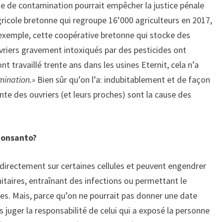
te de contamination pourrait empêcher la justice pénale
gricole bretonne qui regroupe 16’000 agriculteurs en 2017,
r exemple, cette coopérative bretonne qui stocke des
uvriers gravement intoxiqués par des pesticides ont
t travaillé trente ans dans les usines Eternit, cela n’a
amination.»
Bien sûr qu’on l’a: indubitablement et de façon
nte des ouvriers (et leurs proches) sont la cause des
Monsanto?
directement sur certaines cellules et peuvent engendrer
nitaires, entraînant des infections ou permettant le
 Mais, parce qu’on ne pourrait pas donner une date
 juger la responsabilité de celui qui a exposé la personne