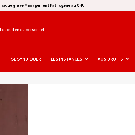
e risque grave Management Pathogène au CHU
et quotidien du personnel
SE SYNDIQUER
LES INSTANCES
VOS DROITS