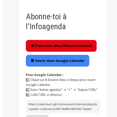
Abonne-toi à
l'Infoagenda
📅 S'abonner (Mac/iPhone/Outlook)
📆 Ouvrir dans Google Calendar
Pour Google Calendar :
1️⃣ Clique sur le bouton bleu ci-dessus pour ouvrir
Google Calendar.
2️⃣ Dans “Autres agendas” → “+” → “Depuis l’URL”.
3️⃣ Colle l’URL ci-dessous :
https://nextcloud.cgtchutoulouse.fr/remote.php/da
v/public-calendars/LRD7eb6B3nW25z4C?export