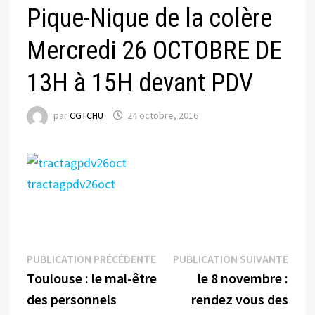
Pique-Nique de la colère
Mercredi 26 OCTOBRE DE
13H à 15H devant PDV
par
CGTCHU
24 octobre, 2016
tractagpdv26oct
Navigation
Publication
Publi
PUBLICATION PRÉCÉDENTE
PUBLICATION SUIVANTE
précédente :
suiva
Toulouse : le mal-être
le 8 novembre :
de
des personnels
rendez vous des