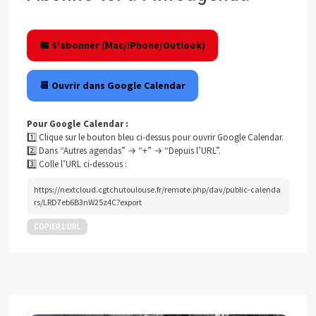
📅 S'abonner (Mac/iPhone/Outlook)
📆 Ouvrir dans Google Calendar
Pour Google Calendar :
1️⃣ Clique sur le bouton bleu ci-dessus pour ouvrir Google Calendar.
2️⃣ Dans “Autres agendas” → “+” → “Depuis l’URL”.
3️⃣ Colle l’URL ci-dessous :
https://nextcloud.cgtchutoulouse.fr/remote.php/dav/public-calenda
rs/LRD7eb6B3nW25z4C?export
COPIER L’URL