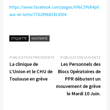
https://www.facebook.com/pages/H%C3%B4pit
aux-en-lutte/776289682414504
ÉTIQUETTÉ
HOSTERITÉ
Navigation
Publication
Publi
PUBLICATION PRÉCÉDENTE
PUBLICATION SUIVANTE
précédente :
suiva
La clinique de
Les Personnels des
de
L’Union et le CHU de
Blocs Opératoires de
l’article
Toulouse en grève
PPR débutent un
mouvement de grève
le Mardi 10 Juin.