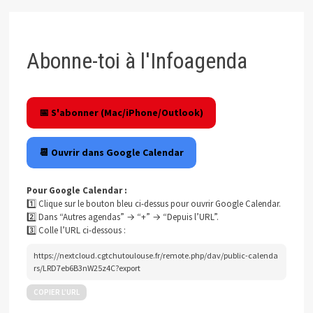
Abonne-toi à l'Infoagenda
📅 S'abonner (Mac/iPhone/Outlook)
📆 Ouvrir dans Google Calendar
Pour Google Calendar :
1️⃣ Clique sur le bouton bleu ci-dessus pour ouvrir Google Calendar.
2️⃣ Dans “Autres agendas” → “+” → “Depuis l’URL”.
3️⃣ Colle l’URL ci-dessous :
https://nextcloud.cgtchutoulouse.fr/remote.php/dav/public-calenda
rs/LRD7eb6B3nW25z4C?export
COPIER L’URL