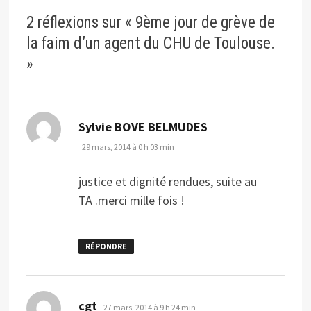
2 réflexions sur «
9ème jour de grève de
la faim d’un agent du CHU de Toulouse.
»
dit :
Sylvie BOVE BELMUDES
29 mars, 2014 à 0 h 03 min
justice et dignité rendues, suite au
TA .merci mille fois !
RÉPONDRE
dit :
cgt
27 mars, 2014 à 9 h 24 min