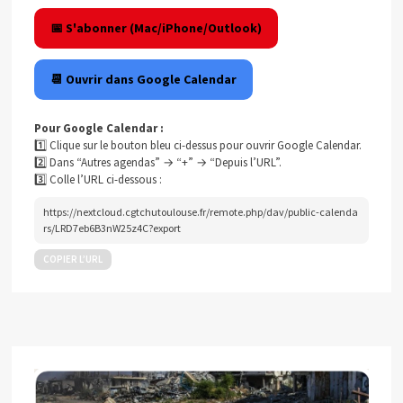
📅 S'abonner (Mac/iPhone/Outlook)
📆 Ouvrir dans Google Calendar
Pour Google Calendar :
1️⃣ Clique sur le bouton bleu ci-dessus pour ouvrir Google Calendar.
2️⃣ Dans “Autres agendas” → “+” → “Depuis l’URL”.
3️⃣ Colle l’URL ci-dessous :
https://nextcloud.cgtchutoulouse.fr/remote.php/dav/public-calenda
rs/LRD7eb6B3nW25z4C?export
COPIER L’URL