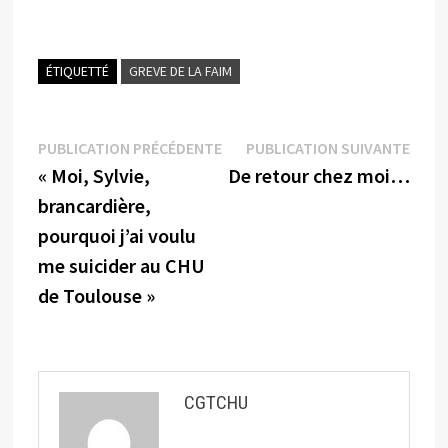
ÉTIQUETTÉ
GREVE DE LA FAIM
Navigation
Publication
Publi
PUBLICATION PRÉCÉDENTE
PUBLICATION SUIVANTE
précédente :
suiva
« Moi, Sylvie,
De retour chez moi…
de
brancardière,
l’article
pourquoi j’ai voulu
me suicider au CHU
de Toulouse »
CGTCHU