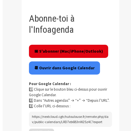
Abonne-toi à
l'Infoagenda
📅 S'abonner (Mac/iPhone/Outlook)
📆 Ouvrir dans Google Calendar
Pour Google Calendar :
1️⃣ Clique sur le bouton bleu ci-dessus pour ouvrir
Google Calendar.
2️⃣ Dans “Autres agendas” → “+” → “Depuis l’URL”.
3️⃣ Colle l’URL ci-dessous :
https://nextcloud.cgtchutoulouse.fr/remote.php/da
v/public-calendars/LRD7eb6B3nW25z4C?export