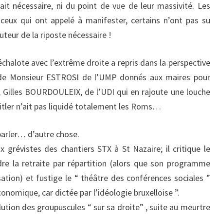
tait nécessaire, ni du point de vue de leur massivité. Les
ceux qui ont appelé à manifester, certains n’ont pas su
teur de la riposte nécessaire !
échalote avec l’extrême droite a repris dans la perspective
 ” de Monsieur ESTROSI de l’UMP donnés aux maires pour
, Gilles BOURDOULEIX, de l’UDI qui en rajoute une louche
Hitler n’ait pas liquidé totalement les Roms…
 parler… d’autre chose.
 grévistes des chantiers STX à St Nazaire; il critique le
dre la retraite par répartition (alors que son programme
sation) et fustige le “ théâtre des conférences sociales ”
conomique, car dictée par l’idéologie bruxelloise ”.
lution des groupuscules “ sur sa droite” , suite au meurtre