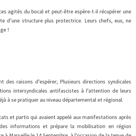
s agités du bocal et peut-être espère-t-il récupérer une
e d’une structure plus protectrice. Leurs chefs, eux, ne
ige !
 des raisons d’espérer; Plusieurs directions syndicales
ons intersyndicales antifascistes à l’attention de leurs
éjà à se pratiquer au niveau départemental et régional.
cats et partis qui avaient appelé aux manifestations après
es informations et prépare la mobilisation en région
re à Marseille le 14 Septembre, à l’occasion de la tenue de