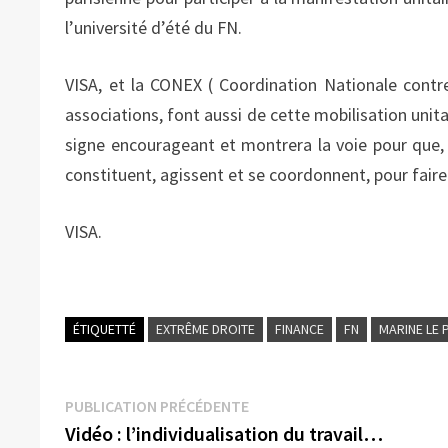
l’université d’été du FN.
VISA, et la CONEX ( Coordination Nationale contr
associations, font aussi de cette mobilisation unitai
signe encourageant et montrera la voie pour que, d
constituent, agissent et se coordonnent, pour faire
VISA.
ÉTIQUETTÉ
EXTRÊME DROITE
FINANCE
FN
MARINE LE 
Navigation
Publication
PUBLICATION PRÉCÉDENTE
précédente :
Vidéo : l’individualisation du travail…