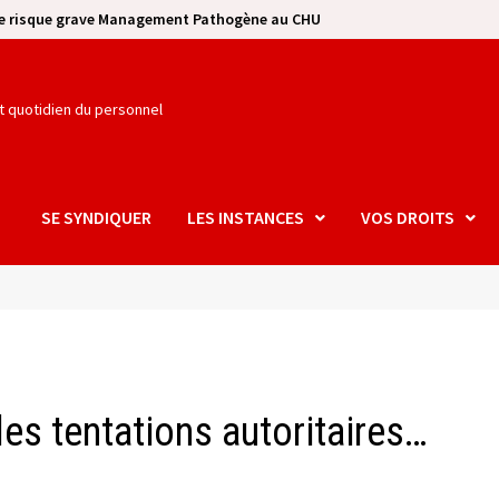
se risque grave Management Pathogène au CHU
et quotidien du personnel
SE SYNDIQUER
LES INSTANCES
VOS DROITS
 les tentations autoritaires…