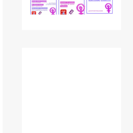
blication
ivante :