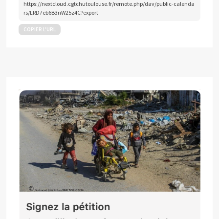
https://nextcloud.cgtchutoulouse.fr/remote.php/dav/public-calenda
rs/LRD7eb6B3nW25z4C?export
COPIER L’URL