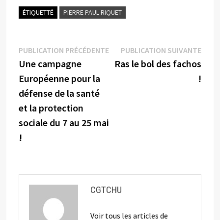
ÉTIQUETTÉ
PIERRE PAUL RIQUET
Navigation
Publication
Publi
PUBLICATION PRÉCÉDENTE
PUBLICATION SUIVANTE
précédente :
suiva
Une campagne
Ras le bol des fachos
de
Européenne pour la
!
l’article
défense de la santé
et la protection
sociale du 7 au 25 mai
!
CGTCHU
Voir tous les articles de