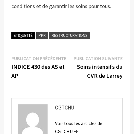
conditions et de garantir les soins pour tous.
ÉTIQUETTÉ
PPR
RESTRUCTURATIONS
Navigation
Publication
Publi
PUBLICATION PRÉCÉDENTE
PUBLICATION SUIVANTE
précédente :
suiva
INDICE 430 des AS et
Soins intensifs du
de
AP
CVR de Larrey
l’article
CGTCHU
Voir tous les articles de
CGTCHU →