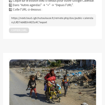
1️⃣ Clique sur le bouton bleu ci-dessus pour ouvrir Google Calendar.
2️⃣ Dans “Autres agendas” → “+” → “Depuis l’URL”.
3️⃣ Colle l’URL ci-dessous :
https://nextcloud.cgtchutoulouse.fr/remote.php/dav/public-calenda
rs/LRD7eb6B3nW25z4C?export
COPIER L’URL