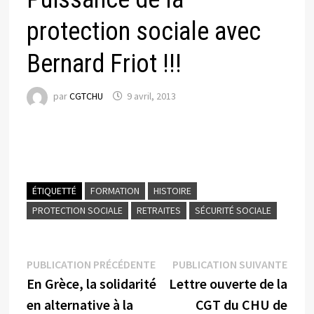
protection sociale avec
Bernard Friot !!!
par
CGTCHU
9 avril, 2013
ÉTIQUETTÉ
FORMATION
HISTOIRE
PROTECTION SOCIALE
RETRAITES
SÉCURITÉ SOCIALE
Navigation
Publication
Publi
PUBLICATION PRÉCÉDENTE
PUBLICATION SUIVANTE
précédente :
suiva
En Grèce, la solidarité
Lettre ouverte de la
de
en alternative à la
CGT du CHU de