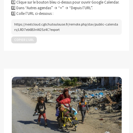
1️⃣ Clique sur le bouton bleu ci-dessus pour ouvrir Google Calendar.
2️⃣ Dans “Autres agendas” → “+” → “Depuis l’URL”.
3️⃣ Colle l’URL ci-dessous :
https://nextcloud.cgtchutoulouse.fr/remote.php/dav/public-calenda
rs/LRD7eb6B3nW25z4C?export
COPIER L’URL