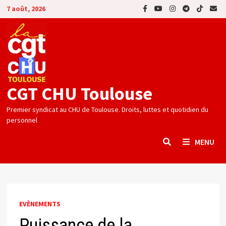
Passer
7 août, 2026
au
contenu
CGT CHU Toulouse
Premier syndicat au CHU de Toulouse. Droits, luttes et quotidien du
personnel
MENU
EVÈNEMENTS
Puissance de la