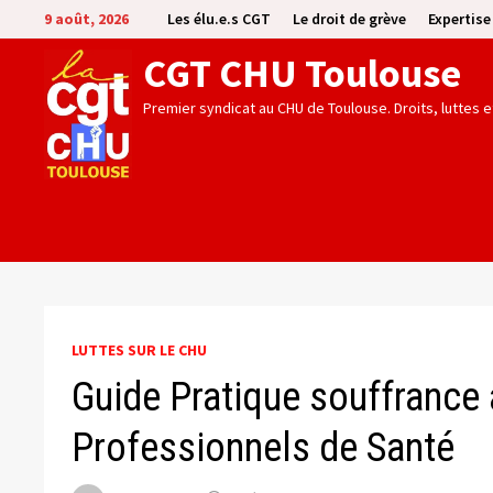
Passer
9 août, 2026
Les élu.e.s CGT
Le droit de grève
Expertis
au
CGT CHU Toulouse
contenu
Premier syndicat au CHU de Toulouse. Droits, luttes 
LUTTES SUR LE CHU
Guide Pratique souffrance a
Professionnels de Santé