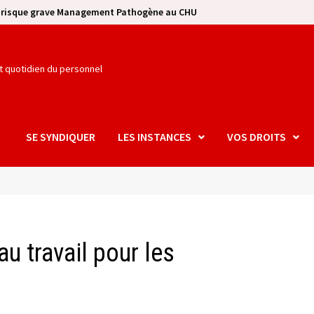
e risque grave Management Pathogène au CHU
et quotidien du personnel
SE SYNDIQUER
LES INSTANCES
VOS DROITS
u travail pour les