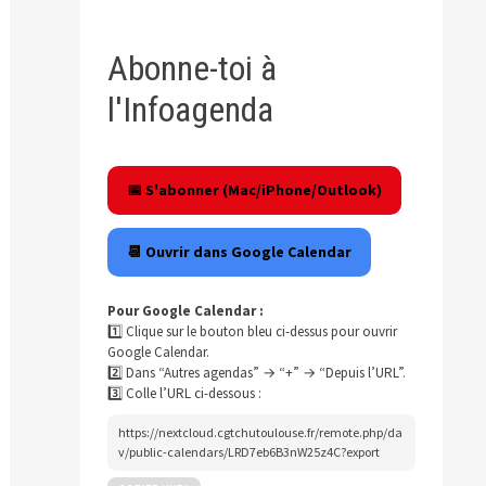
Abonne-toi à
l'Infoagenda
📅 S'abonner (Mac/iPhone/Outlook)
📆 Ouvrir dans Google Calendar
Pour Google Calendar :
1️⃣ Clique sur le bouton bleu ci-dessus pour ouvrir
Google Calendar.
2️⃣ Dans “Autres agendas” → “+” → “Depuis l’URL”.
3️⃣ Colle l’URL ci-dessous :
https://nextcloud.cgtchutoulouse.fr/remote.php/da
v/public-calendars/LRD7eb6B3nW25z4C?export