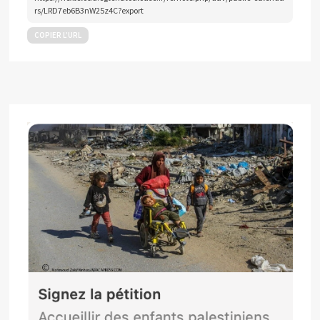
rs/LRD7eb6B3nW25z4C?export
COPIER L’URL