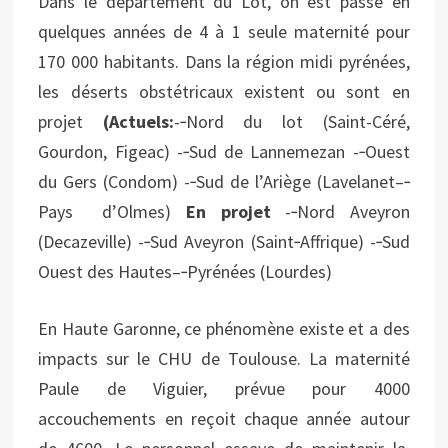
Dans le département du Lot, on est passé en
quelques années de 4 à 1 seule maternité pour
170 000 habitants. Dans la région midi pyrénées,
les déserts obstétricaux existent ou sont en
projet
(Actuels:
-‐Nord du lot (Saint-Céré,
Gourdon, Figeac) -‐Sud de Lannemezan -‐Ouest
du Gers (Condom) -‐Sud de l’Ariège (Lavelanet–‐
Pays d’Olmes)
En projet
-‐Nord Aveyron
(Decazeville) -‐Sud Aveyron (Saint‐Affrique) -‐Sud
Ouest des Hautes–‐Pyrénées (Lourdes)
En Haute Garonne, ce phénomène existe et a des
impacts sur le CHU de Toulouse. La maternité
Paule de Viguier, prévue pour 4000
accouchements en reçoit chaque année autour