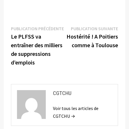
Navigation
Publication
Publi
PUBLICATION PRÉCÉDENTE
PUBLICATION SUIVANTE
précédente :
suiva
Le PLFSS va
Hostérité ! A Poitiers
de
entraîner des milliers
comme à Toulouse
l’article
de suppressions
d’emplois
CGTCHU
Voir tous les articles de
CGTCHU →