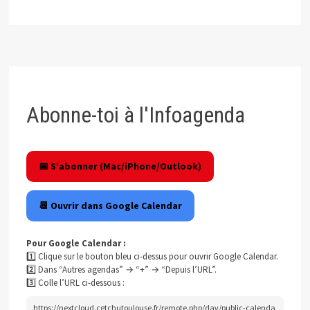
Abonne-toi à l'Infoagenda
📅 S'abonner (Mac/iPhone/Outlook)
📆 Ouvrir dans Google Calendar
Pour Google Calendar :
1️⃣ Clique sur le bouton bleu ci-dessus pour ouvrir Google Calendar.
2️⃣ Dans “Autres agendas” → “+” → “Depuis l’URL”.
3️⃣ Colle l’URL ci-dessous :
https://nextcloud.cgtchutoulouse.fr/remote.php/dav/public-calenda