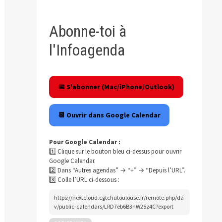
Abonne-toi à
l'Infoagenda
📅 S'abonner (Mac/iPhone/Outlook)
blication
ivante :
📆 Ouvrir dans Google Calendar
Pour Google Calendar :
1️⃣ Clique sur le bouton bleu ci-dessus pour ouvrir
Google Calendar.
2️⃣ Dans “Autres agendas” → “+” → “Depuis l’URL”.
3️⃣ Colle l’URL ci-dessous :
https://nextcloud.cgtchutoulouse.fr/remote.php/da
v/public-calendars/LRD7eb6B3nW25z4C?export