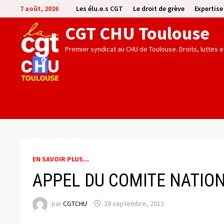
Passer
7 août, 2026
Les élu.e.s CGT
Le droit de grève
Expertis
au
CGT CHU Toulouse
contenu
Premier syndicat au CHU de Toulouse. Droits, luttes 
EN SAVOIR PLUS...
APPEL DU COMITE NATIO
par
CGTCHU
20 septembre, 2012