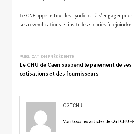
Le CNF appelle tous les syndicats à s’engager pour c
ses revendications et invite les salariés à rejoindre 
Navigation
Publication
PUBLICATION PRÉCÉDENTE
précédente :
Le CHU de Caen suspend le paiement de ses
de
cotisations et des fournisseurs
l’article
CGTCHU
Voir tous les articles de CGTCHU 