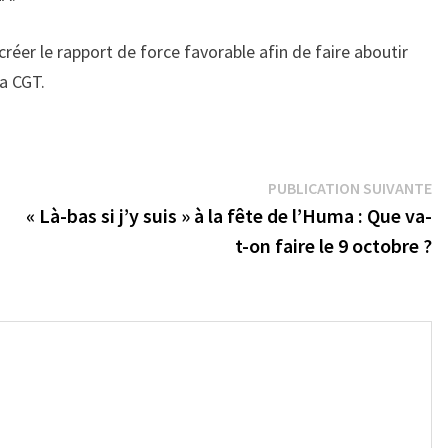
réer le rapport de force favorable afin de faire aboutir
la CGT.
Pu
PUBLICATION SUIVANTE
su
« Là-bas si j’y suis » à la fête de l’Huma : Que va-
t-on faire le 9 octobre ?
→