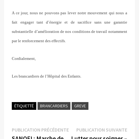
A ce jour, nous ne pouvons pas lever notre mouvement qui nous a
fait engager tant d’énergie et de sacrifice sans une garantie
substantielle d’amélioration de nos conditions de travail notamment
par le renforcement des effectifs.
Cordialement,
Les brancardiers de l’Hôpital des Enfants.
ÉTIQUETTÉ
BRANCARDIERS
GREVE
Navigation
Publication
Publi
PUBLICATION PRÉCÉDENTE
PUBLICATION SUIVANTE
précédente :
suiva
SANOFI : Marche de
Lutter pour soigner –