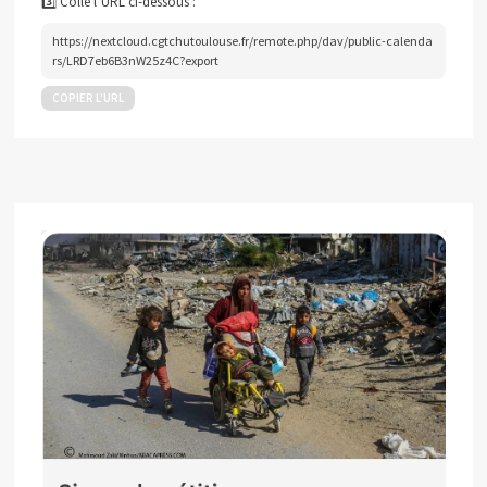
3️⃣ Colle l’URL ci-dessous :
https://nextcloud.cgtchutoulouse.fr/remote.php/dav/public-calenda
rs/LRD7eb6B3nW25z4C?export
COPIER L’URL