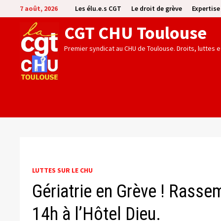
Passer
7 août, 2026
Les élu.e.s CGT
Le droit de grève
Expertis
au
CGT CHU Toulouse
contenu
Premier syndicat au CHU de Toulouse. Droits, luttes 
LUTTES SUR LE CHU
Gériatrie en Grève ! Rasse
14h à l’Hôtel Dieu.