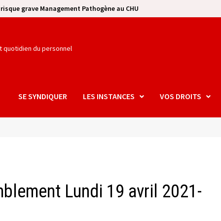
e risque grave Management Pathogène au CHU
et quotidien du personnel
SE SYNDIQUER
LES INSTANCES
VOS DROITS
mblement Lundi 19 avril 2021-