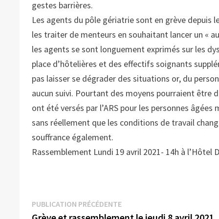
gestes barrières.
Les agents du pôle gériatrie sont en grève depuis l
les traiter de menteurs en souhaitant lancer un « a
les agents se sont longuement exprimés sur les dys
place d’hôtelières et des effectifs soignants supplé
pas laisser se dégrader des situations or, du person
aucun suivi. Pourtant des moyens pourraient être do
ont été versés par l’ARS pour les personnes âgées ma
sans réellement que les conditions de travail cha
souffrance également.
Rassemblement Lundi 19 avril 2021- 14h à l’Hôtel 
Navigation
Publication
PUBLICATION PRÉCÉDENTE
précédente :
Grève et rassemblement le jeudi 8 avril 2021