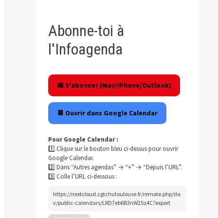
Abonne-toi à
l'Infoagenda
📅 S'abonner (Mac/iPhone/Outlook)
📆 Ouvrir dans Google Calendar
Pour Google Calendar :
1️⃣ Clique sur le bouton bleu ci-dessus pour ouvrir
Google Calendar.
2️⃣ Dans “Autres agendas” → “+” → “Depuis l’URL”.
3️⃣ Colle l’URL ci-dessous :
https://nextcloud.cgtchutoulouse.fr/remote.php/da
blication
v/public-calendars/LRD7eb6B3nW25z4C?export
ivante :