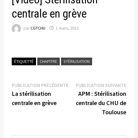
centrale en grève
par
CGTCHU
1 mars, 2011
ÉTIQUETTÉ
CHAPITRE
STÉRILISATION
Navigation
Publication
Publi
PUBLICATION PRÉCÉDENTE
PUBLICATION SUIVANTE
précédente :
suiva
La stérilisation
APM : Stérilisation
de
centrale en grève
centrale du CHU de
l’article
Toulouse