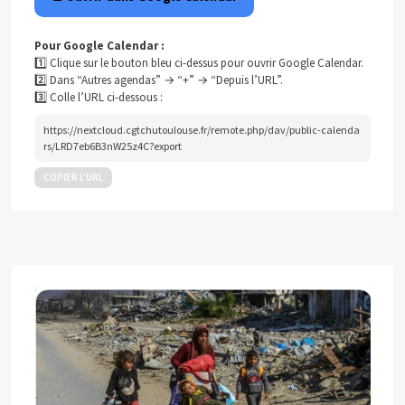
Pour Google Calendar :
1️⃣ Clique sur le bouton bleu ci-dessus pour ouvrir Google Calendar.
2️⃣ Dans “Autres agendas” → “+” → “Depuis l’URL”.
3️⃣ Colle l’URL ci-dessous :
https://nextcloud.cgtchutoulouse.fr/remote.php/dav/public-calenda
rs/LRD7eb6B3nW25z4C?export
COPIER L’URL