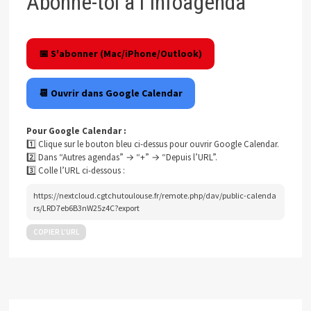
Abonne-toi à l'Infoagenda
📅 S'abonner (Mac/iPhone/Outlook)
📆 Ouvrir dans Google Calendar
Pour Google Calendar :
1️⃣ Clique sur le bouton bleu ci-dessus pour ouvrir Google Calendar.
2️⃣ Dans “Autres agendas” → “+” → “Depuis l’URL”.
3️⃣ Colle l’URL ci-dessous :
https://nextcloud.cgtchutoulouse.fr/remote.php/dav/public-calenda
rs/LRD7eb6B3nW25z4C?export
COPIER L’URL