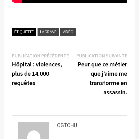
ÉTIQUETTÉ
LAGRAVE
VIDÉO
Navigation
Publication
Publi
PUBLICATION PRÉCÉDENTE
PUBLICATION SUIVANTE
précédente :
suiva
Hôpital : violences,
Peur que ce métier
de
plus de 14.000
que j’aime me
l’article
requêtes
transforme en
assassin.
CGTCHU