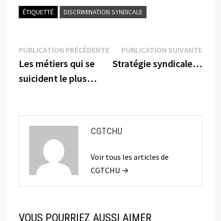
ÉTIQUETTÉ
DISCRIMINATION SYNDICALE
Navigation
Publication
Publi
PUBLICATION PRÉCÉDENTE
PUBLICATION SUIVANTE
précédente :
suiva
Les métiers qui se
Stratégie syndicale…
de
suicident le plus…
l’article
CGTCHU
Voir tous les articles de
CGTCHU →
VOUS POURRIEZ AUSSI AIMER