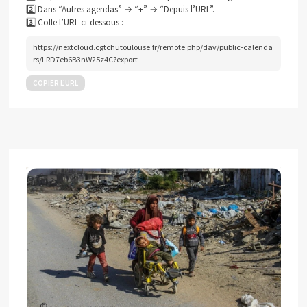
2️⃣ Dans “Autres agendas” → “+” → “Depuis l’URL”.
3️⃣ Colle l’URL ci-dessous :
https://nextcloud.cgtchutoulouse.fr/remote.php/dav/public-calenda
rs/LRD7eb6B3nW25z4C?export
COPIER L’URL