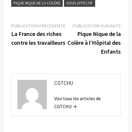
PIQUE NIQUE DE LA COLÈRE
SOUS EFFECTIF
Navigation
Publication
Publi
PUBLICATION PRÉCÉDENTE
PUBLICATION SUIVANTE
précédente :
suiva
La France des riches
Pique Nique de la
de
contre les travailleurs
Colère à l’Hôpital des
l’article
Enfants
CGTCHU
Voir tous les articles de
CGTCHU →