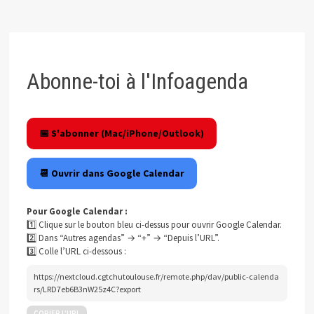
Abonne-toi à l'Infoagenda
📅 S'abonner (Mac/iPhone/Outlook)
📆 Ouvrir dans Google Calendar
Pour Google Calendar :
1️⃣ Clique sur le bouton bleu ci-dessus pour ouvrir Google Calendar.
2️⃣ Dans “Autres agendas” → “+” → “Depuis l’URL”.
3️⃣ Colle l’URL ci-dessous :
https://nextcloud.cgtchutoulouse.fr/remote.php/dav/public-calenda
rs/LRD7eb6B3nW25z4C?export
COPIER L’URL