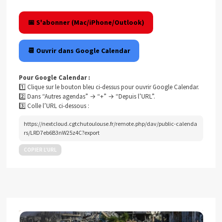
📅 S'abonner (Mac/iPhone/Outlook)
📆 Ouvrir dans Google Calendar
Pour Google Calendar :
1️⃣ Clique sur le bouton bleu ci-dessus pour ouvrir Google Calendar.
2️⃣ Dans “Autres agendas” → “+” → “Depuis l’URL”.
3️⃣ Colle l’URL ci-dessous :
https://nextcloud.cgtchutoulouse.fr/remote.php/dav/public-calenda
rs/LRD7eb6B3nW25z4C?export
COPIER L’URL