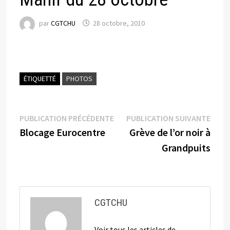
par
CGTCHU
28 octobre, 2010
ÉTIQUETTÉ
PHOTOS
Navigation
Publication
Publi
PUBLICATION PRÉCÉDENTE
PUBLICATION SUIVANTE
précédente :
suiva
Blocage Eurocentre
Grève de l’or noir à
de
Grandpuits
l’article
CGTCHU
Voir tous les articles de