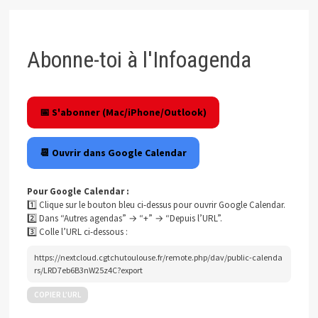
Abonne-toi à l'Infoagenda
📅 S'abonner (Mac/iPhone/Outlook)
📆 Ouvrir dans Google Calendar
Pour Google Calendar :
1️⃣ Clique sur le bouton bleu ci-dessus pour ouvrir Google Calendar.
2️⃣ Dans “Autres agendas” → “+” → “Depuis l’URL”.
3️⃣ Colle l’URL ci-dessous :
https://nextcloud.cgtchutoulouse.fr/remote.php/dav/public-calenda
rs/LRD7eb6B3nW25z4C?export
COPIER L’URL