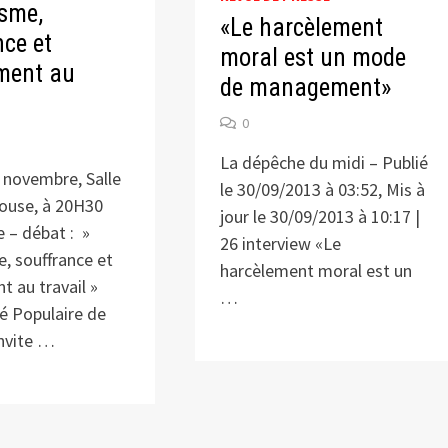
isme,
«Le harcèlement
nce et
moral est un mode
ment au
de management»
0
La dépêche du midi – Publié
1 novembre, Salle
le 30/09/2013 à 03:52, Mis à
ouse, à 20H30
jour le 30/09/2013 à 10:17 |
 – débat : »
26 interview «Le
e, souffrance et
harcèlement moral est un
t au travail »
…
té Populaire de
nvite …