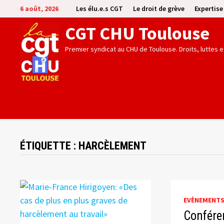
Passer
6 août, 2026
Les élu.e.s CGT
Le droit de grève
Expertis
au
CGT CHU Toulouse
contenu
Premier syndicat au CHU de Toulouse. Droits, luttes 
ÉTIQUETTE :
HARCÈLEMENT
EVÈNEMENT
Confére