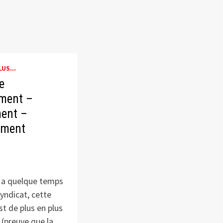
US...
e
ment –
ent –
ment
f
 y a quelque temps
yndicat, cette
st de plus en plus
(preuve que la