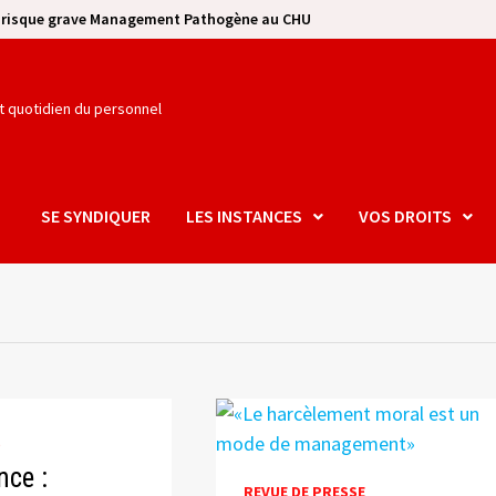
e risque grave Management Pathogène au CHU
et quotidien du personnel
SE SYNDIQUER
LES INSTANCES
VOS DROITS
S
nce :
REVUE DE PRESSE