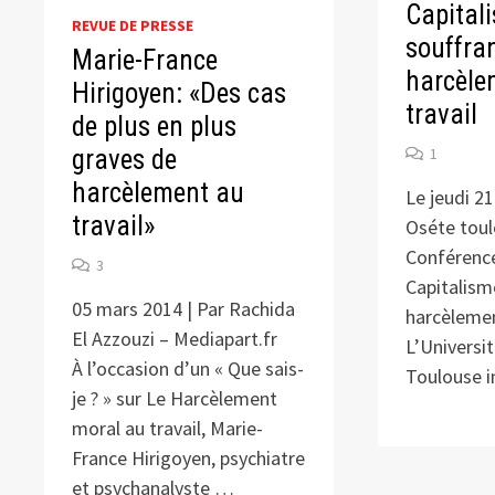
Capital
REVUE DE PRESSE
souffra
Marie-France
harcèle
Hirigoyen: «Des cas
travail
de plus en plus
graves de
1
harcèlement au
Le jeudi 2
travail»
Oséte toul
Conférence
3
Capitalism
05 mars 2014 | Par Rachida
harcèlemen
El Azzouzi – Mediapart.fr
L’Universi
À l’occasion d’un « Que sais-
Toulouse i
je ? » sur Le Harcèlement
moral au travail, Marie-
France Hirigoyen, psychiatre
et psychanalyste …