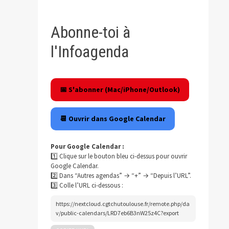
Abonne-toi à
l'Infoagenda
📅 S'abonner (Mac/iPhone/Outlook)
📆 Ouvrir dans Google Calendar
Pour Google Calendar :
1️⃣ Clique sur le bouton bleu ci-dessus pour ouvrir
Google Calendar.
2️⃣ Dans “Autres agendas” → “+” → “Depuis l’URL”.
3️⃣ Colle l’URL ci-dessous :
https://nextcloud.cgtchutoulouse.fr/remote.php/da
v/public-calendars/LRD7eb6B3nW25z4C?export