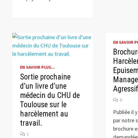
EN SAVOIR PL
Brochur
Harcèle
EN SAVOIR PLUS...
Epuisem
Sortie prochaine
Manage
d’un livre d’une
Agressi
médecin du CHU de
0
Toulouse sur le
Publiée il
harcèlement au
par notre s
travail.
brochure e
1
demandée 