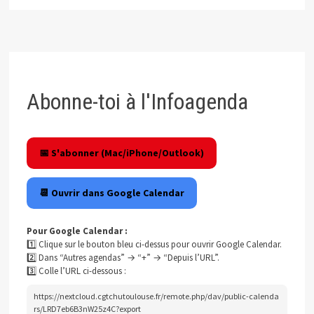
Abonne-toi à l'Infoagenda
📅 S'abonner (Mac/iPhone/Outlook)
📆 Ouvrir dans Google Calendar
Pour Google Calendar :
1️⃣ Clique sur le bouton bleu ci-dessus pour ouvrir Google Calendar.
2️⃣ Dans “Autres agendas” → “+” → “Depuis l’URL”.
3️⃣ Colle l’URL ci-dessous :
https://nextcloud.cgtchutoulouse.fr/remote.php/dav/public-calenda
rs/LRD7eb6B3nW25z4C?export