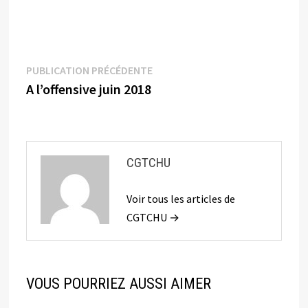
Navigation
Publication
PUBLICATION PRÉCÉDENTE
précédente :
A l’offensive juin 2018
de
l’article
CGTCHU
Voir tous les articles de
CGTCHU →
VOUS POURRIEZ AUSSI AIMER