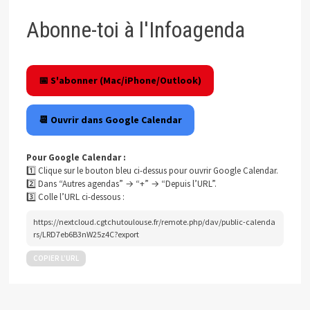
Abonne-toi à l'Infoagenda
📅 S'abonner (Mac/iPhone/Outlook)
📆 Ouvrir dans Google Calendar
Pour Google Calendar :
1️⃣ Clique sur le bouton bleu ci-dessus pour ouvrir Google Calendar.
2️⃣ Dans “Autres agendas” → “+” → “Depuis l’URL”.
3️⃣ Colle l’URL ci-dessous :
https://nextcloud.cgtchutoulouse.fr/remote.php/dav/public-calenda
rs/LRD7eb6B3nW25z4C?export
COPIER L’URL