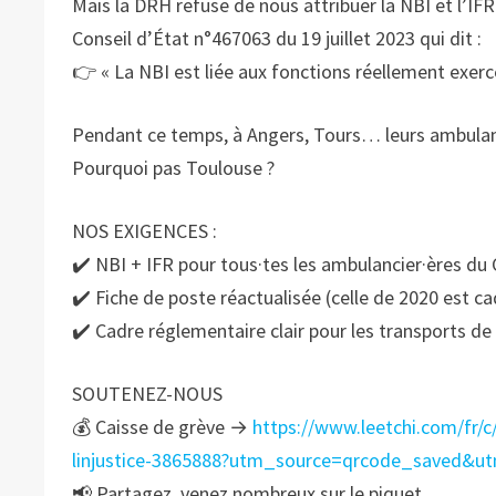
Mais la DRH refuse de nous attribuer la NBI et l’IFR
Conseil d’État n°467063 du 19 juillet 2023 qui dit :
👉 « La NBI est liée aux fonctions réellement exerc
Pendant ce temps, à Angers, Tours… leurs ambulanci
Pourquoi pas Toulouse ?
NOS EXIGENCES :
✔️ NBI + IFR pour tous·tes les ambulancier·ères d
✔️ Fiche de poste réactualisée (celle de 2020 est c
✔️ Cadre réglementaire clair pour les transports de
SOUTENEZ-NOUS
💰 Caisse de grève →
https://www.leetchi.com/fr/
linjustice-3865888?utm_source=qrcode_saved&u
📢 Partagez, venez nombreux sur le piquet