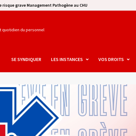
se risque grave Management Pathogène au CHU
et quotidien du personnel
SE SYNDIQUER
LES INSTANCES
VOS DROITS