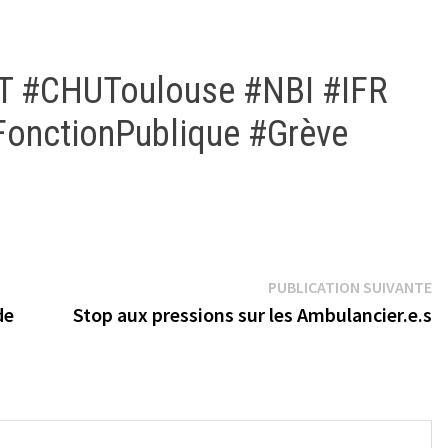
T #CHUToulouse #NBI #IFR
onctionPublique #Grève
Pu
PUBLICATION SUIVANTE
su
de
Stop aux pressions sur les Ambulancier.e.s