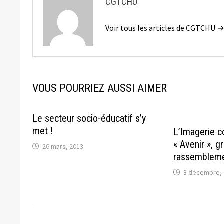
CGTCHU
Voir tous les articles de CGTCHU 
VOUS POURRIEZ AUSSI AIMER
Le secteur socio-éducatif s’y
met !
L’Imagerie co
« Avenir », g
26 mars, 2013
rassembleme
8 décembre, 