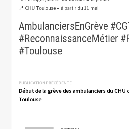
📍 CHU Toulouse – à partir du 11 mai
AmbulanciersEnGrève #CG
#ReconnaissanceMétier #F
#Toulouse
Navigation
Publication
PUBLICATION PRÉCÉDENTE
précédente :
Début de la grève des ambulanciers du CHU 
de
Toulouse
l’article