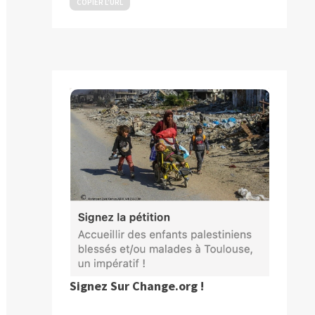
COPIER L’URL
blication
ivante :
Signez Sur Change.org !