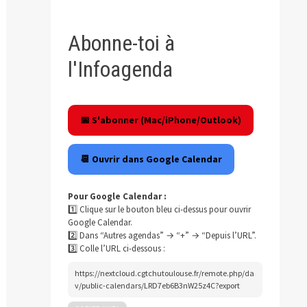
Abonne-toi à
l'Infoagenda
📅 S'abonner (Mac/iPhone/Outlook)
📆 Ouvrir dans Google Calendar
Pour Google Calendar :
1️⃣ Clique sur le bouton bleu ci-dessus pour ouvrir
Google Calendar.
2️⃣ Dans “Autres agendas” → “+” → “Depuis l’URL”.
3️⃣ Colle l’URL ci-dessous :
https://nextcloud.cgtchutoulouse.fr/remote.php/da
v/public-calendars/LRD7eb6B3nW25z4C?export