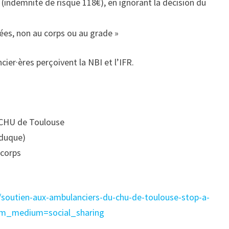
 (indemnité de risque 118€), en ignorant la décision du
ées, non au corps ou au grade »
er·ères perçoivent la NBI et l’IFR.
u CHU de Toulouse
aduque)
 corps
c/soutien-aux-ambulanciers-du-chu-de-toulouse-stop-a-
tm_medium=social_sharing