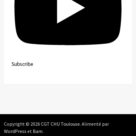
Subscribe
Copyright © 2026
CGT CHU Toulouse
. Alimenté par
WordPress
et
Bam
.