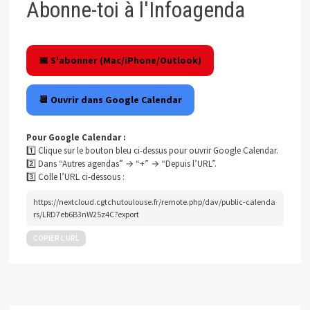
Abonne-toi à l'Infoagenda
📅 S'abonner (Mac/iPhone/Outlook)
📆 Ouvrir dans Google Calendar
Pour Google Calendar :
1️⃣ Clique sur le bouton bleu ci-dessus pour ouvrir Google Calendar.
2️⃣ Dans “Autres agendas” → “+” → “Depuis l’URL”.
3️⃣ Colle l’URL ci-dessous :
https://nextcloud.cgtchutoulouse.fr/remote.php/dav/public-calenda
rs/LRD7eb6B3nW25z4C?export
COPIER L’URL