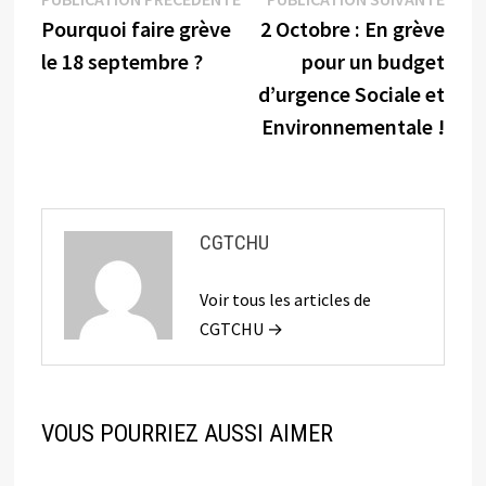
Navigation
précédente :
suiva
Pourquoi faire grève
2 Octobre : En grève
de
le 18 septembre ?
pour un budget
l’article
d’urgence Sociale et
Environnementale !
CGTCHU
Voir tous les articles de
CGTCHU →
VOUS POURRIEZ AUSSI AIMER