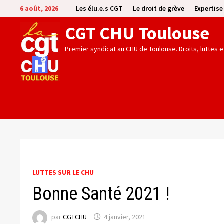
Passer
6 août, 2026
Les élu.e.s CGT
Le droit de grève
Expertis
au
CGT CHU Toulouse
contenu
Premier syndicat au CHU de Toulouse. Droits, luttes 
LUTTES SUR LE CHU
Bonne Santé 2021 !
par
CGTCHU
4 janvier, 2021