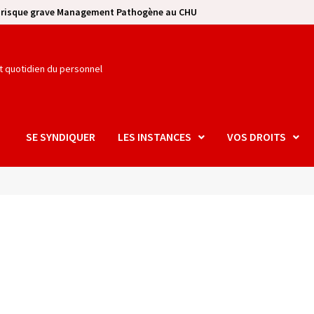
e risque grave Management Pathogène au CHU
et quotidien du personnel
SE SYNDIQUER
LES INSTANCES
VOS DROITS