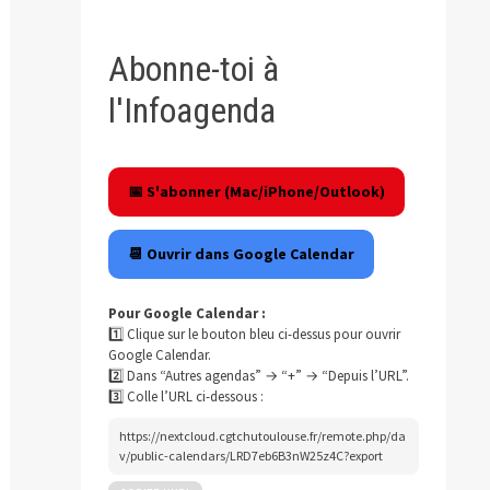
Abonne-toi à
l'Infoagenda
📅 S'abonner (Mac/iPhone/Outlook)
📆 Ouvrir dans Google Calendar
Pour Google Calendar :
1️⃣ Clique sur le bouton bleu ci-dessus pour ouvrir
Google Calendar.
2️⃣ Dans “Autres agendas” → “+” → “Depuis l’URL”.
3️⃣ Colle l’URL ci-dessous :
https://nextcloud.cgtchutoulouse.fr/remote.php/da
v/public-calendars/LRD7eb6B3nW25z4C?export