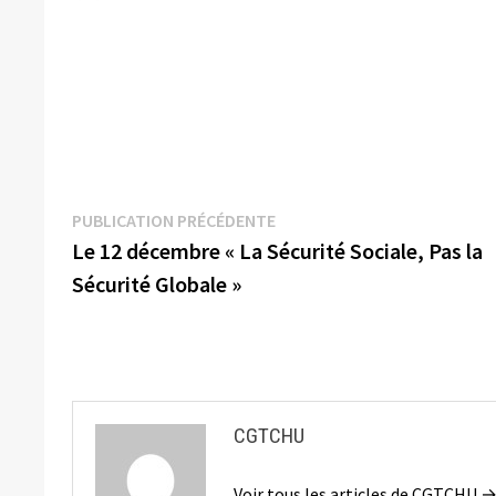
Navigation
Publication
PUBLICATION PRÉCÉDENTE
précédente :
Le 12 décembre « La Sécurité Sociale, Pas la
de
Sécurité Globale »
l’article
CGTCHU
Voir tous les articles de CGTCHU 