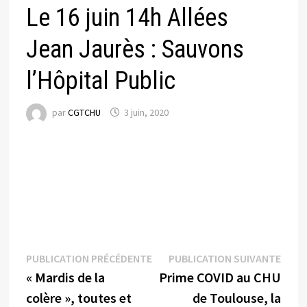
Le 16 juin 14h Allées
Jean Jaurès : Sauvons
l’Hôpital Public
par
CGTCHU
3 juin, 2020
Navigation
Publication
Publi
PUBLICATION PRÉCÉDENTE
PUBLICATION SUIVANTE
précédente :
suiva
« Mardis de la
Prime COVID au CHU
de
colère », toutes et
de Toulouse, la