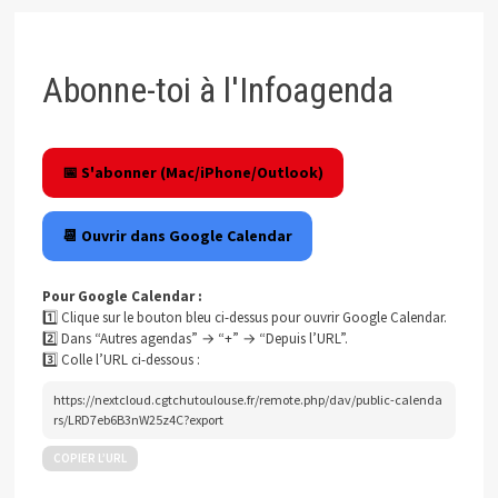
Abonne-toi à l'Infoagenda
📅 S'abonner (Mac/iPhone/Outlook)
📆 Ouvrir dans Google Calendar
Pour Google Calendar :
1️⃣ Clique sur le bouton bleu ci-dessus pour ouvrir Google Calendar.
2️⃣ Dans “Autres agendas” → “+” → “Depuis l’URL”.
3️⃣ Colle l’URL ci-dessous :
https://nextcloud.cgtchutoulouse.fr/remote.php/dav/public-calenda
rs/LRD7eb6B3nW25z4C?export
COPIER L’URL