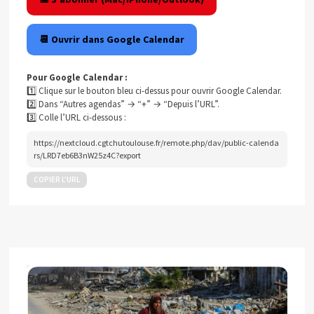
📆 Ouvrir dans Google Calendar
Pour Google Calendar :
1️⃣ Clique sur le bouton bleu ci-dessus pour ouvrir Google Calendar.
2️⃣ Dans “Autres agendas” → “+” → “Depuis l’URL”.
3️⃣ Colle l’URL ci-dessous :
https://nextcloud.cgtchutoulouse.fr/remote.php/dav/public-calenda
rs/LRD7eb6B3nW25z4C?export
COPIER L’URL