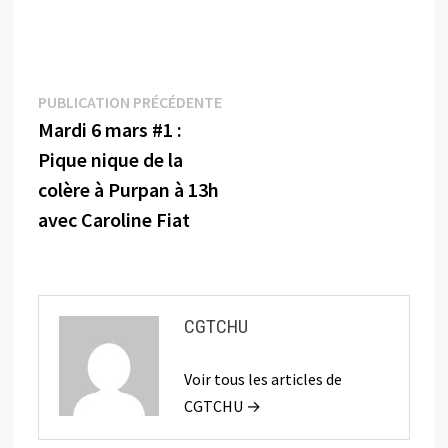
Navigation
Publication
PUBLICATION PRÉCÉDENTE
précédente :
Mardi 6 mars #1 :
de
Pique nique de la
l’article
colère à Purpan à 13h
avec Caroline Fiat
CGTCHU
Voir tous les articles de
CGTCHU →