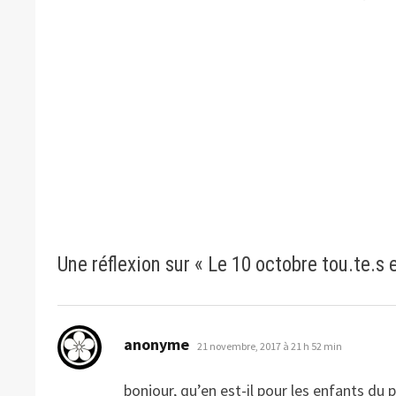
Une réflexion sur «
Le 10 octobre tou.te.s 
dit :
anonyme
21 novembre, 2017 à 21 h 52 min
bonjour, qu’en est-il pour les enfants du p