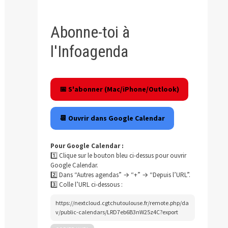
Abonne-toi à
l'Infoagenda
📅 S'abonner (Mac/iPhone/Outlook)
📆 Ouvrir dans Google Calendar
Pour Google Calendar :
1️⃣ Clique sur le bouton bleu ci-dessus pour ouvrir
Google Calendar.
2️⃣ Dans “Autres agendas” → “+” → “Depuis l’URL”.
3️⃣ Colle l’URL ci-dessous :
https://nextcloud.cgtchutoulouse.fr/remote.php/da
v/public-calendars/LRD7eb6B3nW25z4C?export