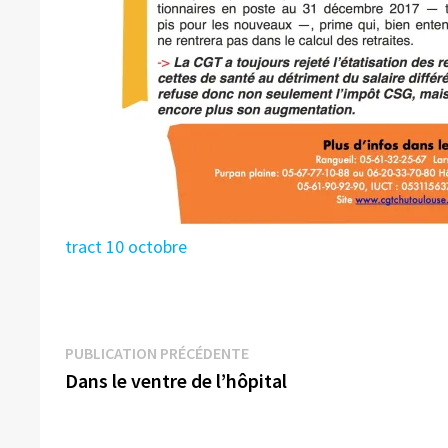
tract 10 octobre
Navigation
Publication
PUBLICATION PRÉCÉDENTE
précédente :
Dans le ventre de l’hôpital
de
l’article