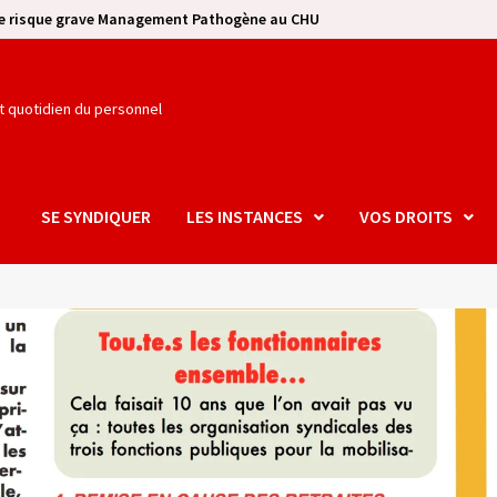
se risque grave Management Pathogène au CHU
et quotidien du personnel
SE SYNDIQUER
LES INSTANCES
VOS DROITS