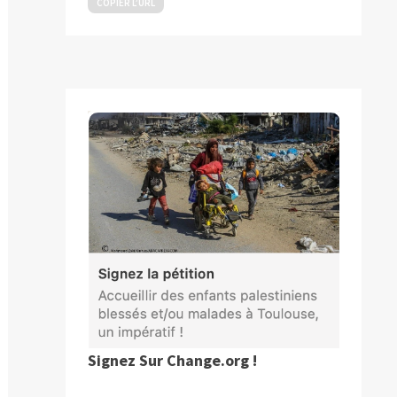
COPIER L’URL
blication
ivante :
Signez Sur Change.org !