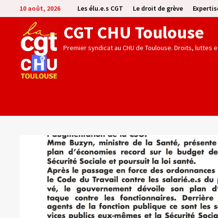
Passer
10 août, 2026
Les élu.e.s CGT
Le droit de grève
Experti
au
CGT CHU Toulouse
contenu
Premier syndicat au CHU de Toulouse. Droits, luttes 