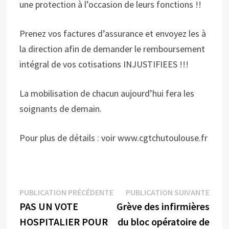
une protection à l’occasion de leurs fonctions !!
Prenez vos factures d’assurance et envoyez les à
la direction afin de demander le remboursement
intégral de vos cotisations INJUSTIFIEES !!!
La mobilisation de chacun aujourd’hui fera les
soignants de demain.
Pour plus de détails : voir www.cgtchutoulouse.fr
Navigation
Publication
Publi
PUBLICATION PRÉCÉDENTE
PUBLICATION SUIVANTE
précédente :
suiva
PAS UN VOTE
Grève des infirmières
de
HOSPITALIER POUR
du bloc opératoire de