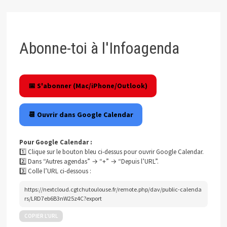
Abonne-toi à l'Infoagenda
📅 S'abonner (Mac/iPhone/Outlook)
📆 Ouvrir dans Google Calendar
Pour Google Calendar :
1️⃣ Clique sur le bouton bleu ci-dessus pour ouvrir Google Calendar.
2️⃣ Dans “Autres agendas” → “+” → “Depuis l’URL”.
3️⃣ Colle l’URL ci-dessous :
https://nextcloud.cgtchutoulouse.fr/remote.php/dav/public-calenda
rs/LRD7eb6B3nW25z4C?export
COPIER L’URL