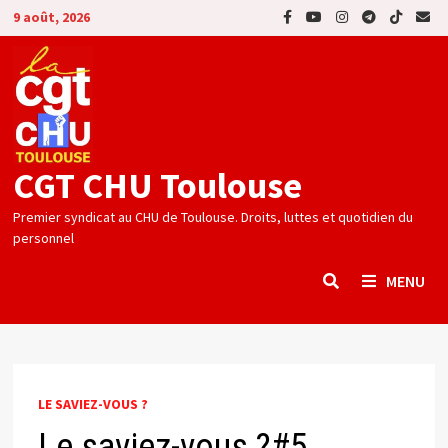
Passer
9 août, 2026
au
contenu
CGT CHU Toulouse
Premier syndicat au CHU de Toulouse. Droits, luttes et quotidien du
personnel
MENU
LE SAVIEZ-VOUS ?
Le saviez-vous ?#5