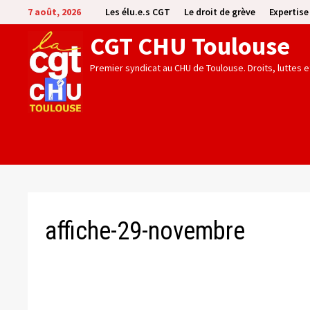
Passer
7 août, 2026
Les élu.e.s CGT
Le droit de grève
Expertis
au
CGT CHU Toulouse
contenu
Premier syndicat au CHU de Toulouse. Droits, luttes 
affiche-29-novembre