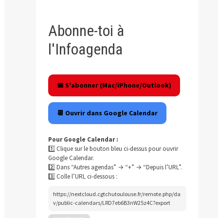
Abonne-toi à
l'Infoagenda
📅 S'abonner (Mac/iPhone/Outlook)
📆 Ouvrir dans Google Calendar
Pour Google Calendar :
1️⃣ Clique sur le bouton bleu ci-dessus pour ouvrir
Google Calendar.
2️⃣ Dans “Autres agendas” → “+” → “Depuis l’URL”.
3️⃣ Colle l’URL ci-dessous :
https://nextcloud.cgtchutoulouse.fr/remote.php/da
v/public-calendars/LRD7eb6B3nW25z4C?export