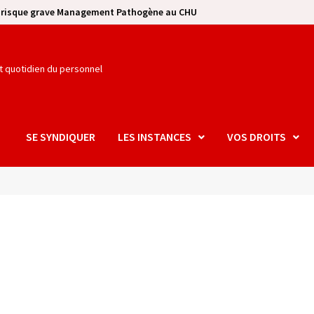
e risque grave Management Pathogène au CHU
et quotidien du personnel
SE SYNDIQUER
LES INSTANCES
VOS DROITS