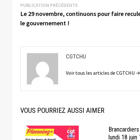
Navigation
Publication
PUBLICATION PRÉCÉDENTE
précédente :
Le 29 novembre, continuons pour faire recul
de
le gouvernement !
l’article
CGTCHU
Voir tous les articles de CGTCHU 
VOUS POURRIEZ AUSSI AIMER
Brancardiers
lundi 18 juin