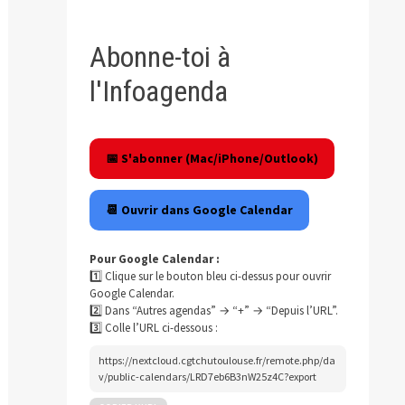
Abonne-toi à
l'Infoagenda
📅 S'abonner (Mac/iPhone/Outlook)
📆 Ouvrir dans Google Calendar
Pour Google Calendar :
1️⃣ Clique sur le bouton bleu ci-dessus pour ouvrir
Google Calendar.
2️⃣ Dans “Autres agendas” → “+” → “Depuis l’URL”.
3️⃣ Colle l’URL ci-dessous :
https://nextcloud.cgtchutoulouse.fr/remote.php/da
v/public-calendars/LRD7eb6B3nW25z4C?export