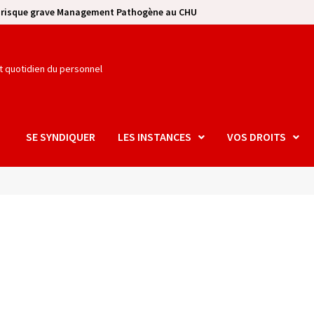
e risque grave Management Pathogène au CHU
et quotidien du personnel
SE SYNDIQUER
LES INSTANCES
VOS DROITS