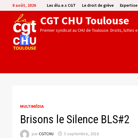
Passer
8 août, 2026
Les élu.e.s CGT
Le droit de grève
Expertis
au
CGT CHU Toulouse
contenu
Premier syndicat au CHU de Toulouse. Droits, luttes 
MULTIMÉDIA
Brisons le Silence BLS#2
par
CGTCHU
5 septembre, 2016