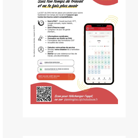
blication
ivante :