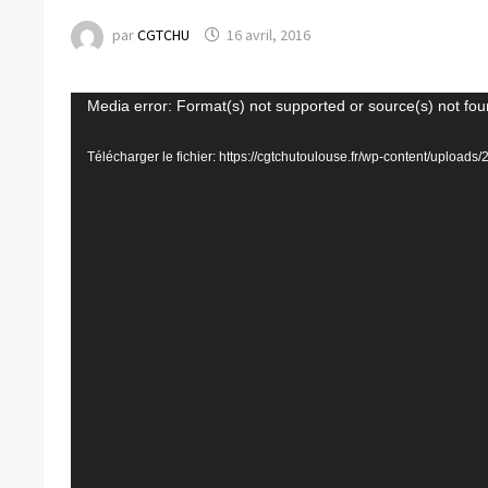
par
CGTCHU
16 avril, 2016
Lecteur
Media error: Format(s) not supported or source(s) not fo
vidéo
Télécharger le fichier: https://cgtchutoulouse.fr/wp-content/upload