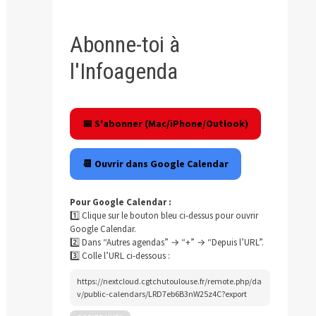
Abonne-toi à
l'Infoagenda
📅 S'abonner (Mac/iPhone/Outlook)
📆 Ouvrir dans Google Calendar
Pour Google Calendar :
1️⃣ Clique sur le bouton bleu ci-dessus pour ouvrir
Google Calendar.
2️⃣ Dans “Autres agendas” → “+” → “Depuis l’URL”.
3️⃣ Colle l’URL ci-dessous :
https://nextcloud.cgtchutoulouse.fr/remote.php/da
v/public-calendars/LRD7eb6B3nW25z4C?export