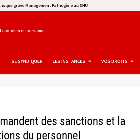
e risque grave Management Pathogène au CHU
et quotidien du personnel
SE SYNDIQUER
LES INSTANCES
VOS DROITS
emandent des sanctions et la
tions du personnel