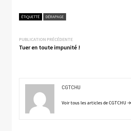
ÉTIQUETTÉ
DÉRAPAGE
Navigation
Publication
PUBLICATION PRÉCÉDENTE
précédente :
Tuer en toute impunité !
de
l’article
CGTCHU
Voir tous les articles de CGTCHU 