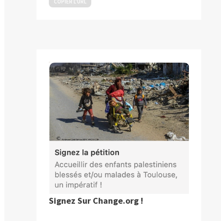
COPIER L’URL
blication
ivante :
Signez Sur Change.org !