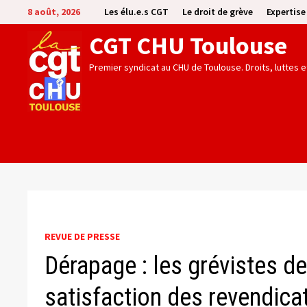
Passer
8 août, 2026
Les élu.e.s CGT
Le droit de grève
Expertis
au
CGT CHU Toulouse
contenu
Premier syndicat au CHU de Toulouse. Droits, luttes 
REVUE DE PRESSE
Dérapage : les grévistes d
satisfaction des revendica