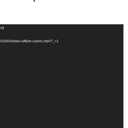
und
s/2016/04/video-affaire-casino.mp4?_=1